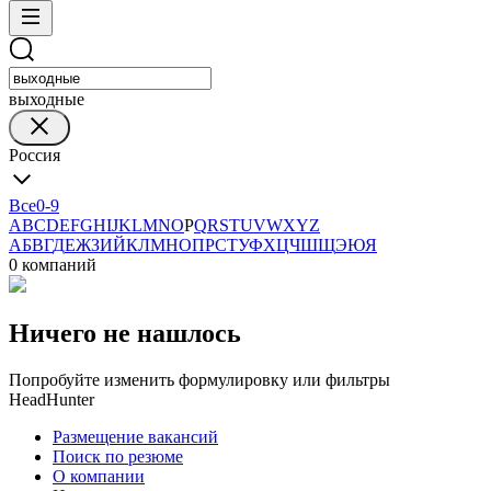
выходные
Россия
Все
0-9
A
B
C
D
E
F
G
H
I
J
K
L
M
N
O
P
Q
R
S
T
U
V
W
X
Y
Z
А
Б
В
Г
Д
Е
Ж
З
И
Й
К
Л
М
Н
О
П
Р
С
Т
У
Ф
Х
Ц
Ч
Ш
Щ
Э
Ю
Я
0 компаний
Ничего не нашлось
Попробуйте изменить формулировку или фильтры
HeadHunter
Размещение вакансий
Поиск по резюме
О компании