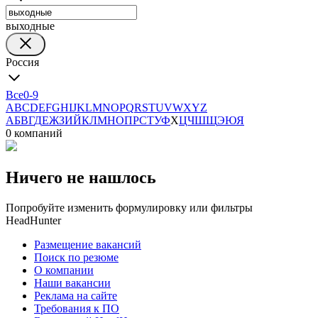
выходные
Россия
Все
0-9
A
B
C
D
E
F
G
H
I
J
K
L
M
N
O
P
Q
R
S
T
U
V
W
X
Y
Z
А
Б
В
Г
Д
Е
Ж
З
И
Й
К
Л
М
Н
О
П
Р
С
Т
У
Ф
Х
Ц
Ч
Ш
Щ
Э
Ю
Я
0 компаний
Ничего не нашлось
Попробуйте изменить формулировку или фильтры
HeadHunter
Размещение вакансий
Поиск по резюме
О компании
Наши вакансии
Реклама на сайте
Требования к ПО