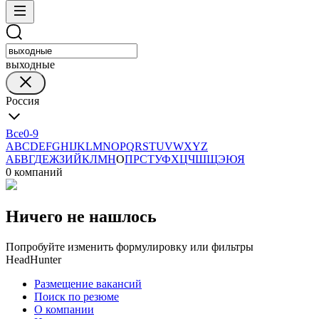
выходные
Россия
Все
0-9
A
B
C
D
E
F
G
H
I
J
K
L
M
N
O
P
Q
R
S
T
U
V
W
X
Y
Z
А
Б
В
Г
Д
Е
Ж
З
И
Й
К
Л
М
Н
О
П
Р
С
Т
У
Ф
Х
Ц
Ч
Ш
Щ
Э
Ю
Я
0 компаний
Ничего не нашлось
Попробуйте изменить формулировку или фильтры
HeadHunter
Размещение вакансий
Поиск по резюме
О компании