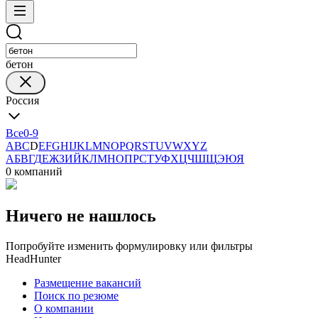
бетон
Россия
Все
0-9
A
B
C
D
E
F
G
H
I
J
K
L
M
N
O
P
Q
R
S
T
U
V
W
X
Y
Z
А
Б
В
Г
Д
Е
Ж
З
И
Й
К
Л
М
Н
О
П
Р
С
Т
У
Ф
Х
Ц
Ч
Ш
Щ
Э
Ю
Я
0 компаний
Ничего не нашлось
Попробуйте изменить формулировку или фильтры
HeadHunter
Размещение вакансий
Поиск по резюме
О компании