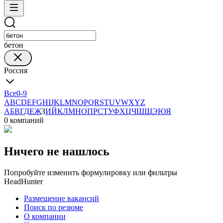
бетон
Россия
Все
0-9
A
B
C
D
E
F
G
H
I
J
K
L
M
N
O
P
Q
R
S
T
U
V
W
X
Y
Z
А
Б
В
Г
Д
Е
Ж
З
И
Й
К
Л
М
Н
О
П
Р
С
Т
У
Ф
Х
Ц
Ч
Ш
Щ
Э
Ю
Я
0 компаний
Ничего не нашлось
Попробуйте изменить формулировку или фильтры
HeadHunter
Размещение вакансий
Поиск по резюме
О компании