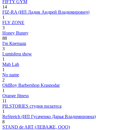
FIFTY GYM
14
FIZ-RA (ИП Ладик Андрей Владимирович)
1
FLY ZONE
3
Honey Bunny
88
I'm Крепыш
3
Lumisfera show
1
Mab Lab
1
No name
2
OldBoy Barbershop Krasnodar
1
Orange fitness
11
PILSTORIES студия пилатеса
1
ReStretch (ИП Гусаченко Дарья Владимировна)
8
STAND de ART (ЛЕВАЖЕ, ООО)