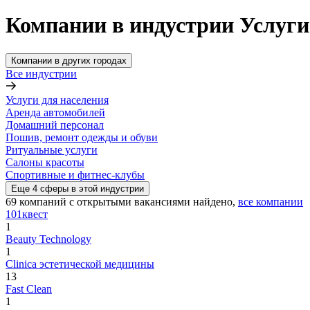
Компании в индустрии Услуги
Компании в других городах
Все индустрии
Услуги для населения
Аренда автомобилей
Домашний персонал
Пошив, ремонт одежды и обуви
Ритуальные услуги
Салоны красоты
Спортивные и фитнес-клубы
Еще
4
сферы
в этой индустрии
69
компаний с открытыми вакансиями
найдено,
все компании
101квест
1
Beauty Technology
1
Clinica эстетической медицины
13
Fast Clean
1