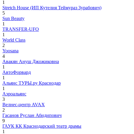
1
Stretch House (ИП Кутелия Теймураз Зурабович)
5
Sun Beauty
1
TRANSFER-UFO
1
World Class
2
Yoosana
4
Авакян Ануш Джожиковна
1
АвтоФорвард
1
Альянс ТУРЫ.ру Краснодар
1
Аэроальянс
3
Велнес-центр AVAX
2
Гасанов Руслан Абидипович
9
ГАУК КК Краснодарский театр драмы
1