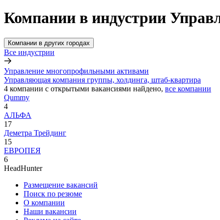
Компании в индустрии Управ
Компании в других городах
Все индустрии
Управление многопрофильными активами
Управляющая компания группы, холдинга, штаб-квартира
4
компании с открытыми вакансиями
найдено,
все компании
Qummy
4
АЛЬФА
17
Деметра Трейдинг
15
ЕВРОПЕЯ
6
HeadHunter
Размещение вакансий
Поиск по резюме
О компании
Наши вакансии