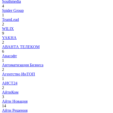
Southmedia
4
Spider Group
1
TeamLead
2
WILIX
9
YAKHA
2
АВАНТА ТЕЛЕКОМ
6
Авасофт
1
Автоматизация Бизнеса
2
Агентство ИнТОП
1
АИСТ24
2
АйтиКом
3
Айти Новация
14
Айти Решения