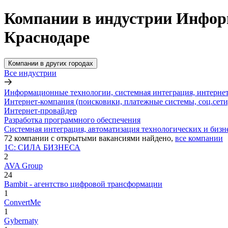
Компании в индустрии Информ
Краснодаре
Компании в других городах
Все индустрии
Информационные технологии, системная интеграция, интерне
Интернет-компания (поисковики, платежные системы, соц.сети
Интернет-провайдер
Разработка программного обеспечения
Системная интеграция, автоматизация технологических и бизн
72
компании с открытыми вакансиями
найдено,
все компании
1С: СИЛА БИЗНЕСА
2
AVA Group
24
Bambit - агентство цифровой трансформации
1
ConvertMe
1
Gybernaty