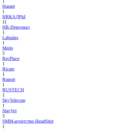
1
Harant
1
HRКАДРЫ
11
HR-Персонал
1
Labsales
1
Medo
5
RecPlace
1
Ricam
1
Ruport
1
RUSTECH
1
SkyTelecom
1
SlavVer
3
SMM-агентство HeadShot
1