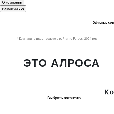
О компании
Вакансии
668
Офисные сот
* Компания лидер - золото в рейтинге Forbes, 2024 год
ЭТО АЛРОСА
*
Станьте частью команды мирового лидера
в алмазодобыче
К
Выбрать вакансию