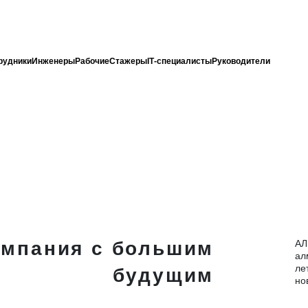
рудники
Инженеры
Рабочие
Стажеры
IT‑специалисты
Руководители
*
омпания с большим
АЛ
ал
ле
будущим
но