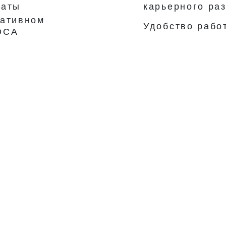
латы
карьерного ра
ративном
Удобство рабо
ОСА
и