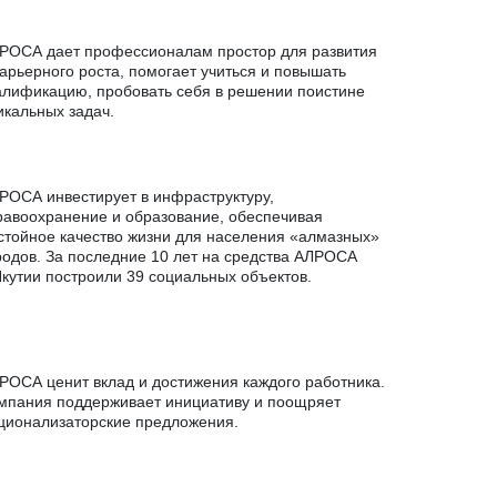
РОСА дает профессионалам простор для развития
карьерного роста, помогает учиться и повышать
алификацию, пробовать себя в решении поистине
икальных задач.
РОСА инвестирует в инфраструктуру,
равоохранение и образование, обеспечивая
стойное качество жизни для населения «алмазных»
родов. За последние 10 лет на средства АЛРОСА
Якутии построили 39 социальных объектов.
РОСА ценит вклад и достижения каждого работника.
мпания поддерживает инициативу и поощряет
ционализаторские предложения.