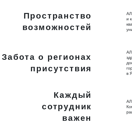
Пространство
АЛ
и 
кв
возможностей
ун
АЛ
Забота о регионах
зд
до
присутствия
го
в 
Каждый
АЛ
сотрудник
Ко
ра
важен