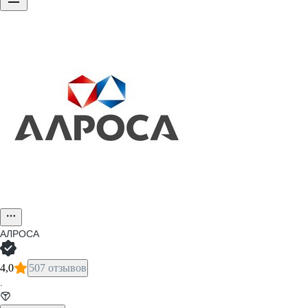
АЛРОСА
4,0
507 отзывов
·