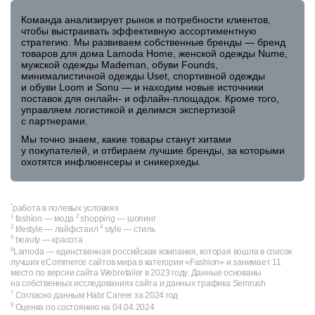
Команда анализирует рынок и потребности клиентов,
чтобы выстраивать эффективную ассортиментную
стратегию. Мы развиваем собственные бренды — бренд
товаров для дома Lamoda Home, женской одежды Nume,
мужской одежды Mademan, обуви Founds,
минималистичной одежды Uset, спортивной одежды
и обуви Loom и Sonu — и находим новые источники
поставок для онлайн- и офлайн-площадок. Кроме того,
управляем логистикой и делимся экспертизой
с партнерами.
Мы точно знаем, какие товары станут хитами
у покупателей, и отбираем лучшие бренды, за которыми
охотятся инфлюенсеры и сникерхеды.
*
работа в полевых условиях
1
2
fashion — мода
shopping — шопинг
3
4
lifestyle — лайфстаил
style — стиль
5
beauty — красота
6
Lamoda — единственная российская компания, которая вошла в список
лучших eCommerce сайтов мира в категории «Fashion» и занимает 11
место по версии сайта Webretailer в 2023 году. Данные основаны
на собственных исследованиях сайта и данных трафика Semrush
7
Согласно данным Habr Career за 2024 год
8
Оценка по состоянию на 04.04.2024