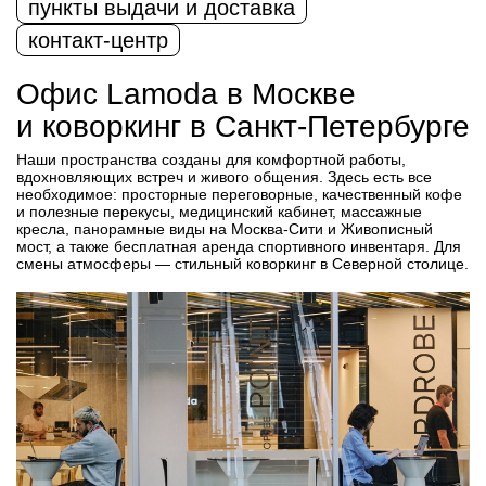
пункты выдачи и доставка
контакт-центр
Офис Lamoda в Москве
и коворкинг в Санкт-Петербурге
Более 1 000 собственных пунктов выдачи и 144 транзитных
склада по всей России — можно выбрать удобный график
Наши пространства созданы для комфортной работы,
Современные, полностью автоматизированные и теплые
и работать ближе к дому или учебе. Торговым представителям
вдохновляющих встреч и живого общения. Здесь есть все
склады категории A+, каждый из которых может
выдаем автомобиль — стильный и заметный Lada Largus
необходимое: просторные переговорные, качественный кофе
единовременно хранить до 12 миллионов товаров. Для
с полным обслуживанием от компании. Также возможна
и полезные перекусы, медицинский кабинет, массажные
сотрудников созданы комфортные условия: душевые, зоны
работа на личном авто с компенсацией расходов
кресла, панорамные виды на Москва-Сити и Живописный
отдыха, индивидуальные шкафчики и столовая с вкусным
на амортизацию и содержание.
мост, а также бесплатная аренда спортивного инвентаря. Для
питанием. Для работников на вахте предоставляем
смены атмосферы — стильный коворкинг в Северной столице.
бесплатное общежитие.