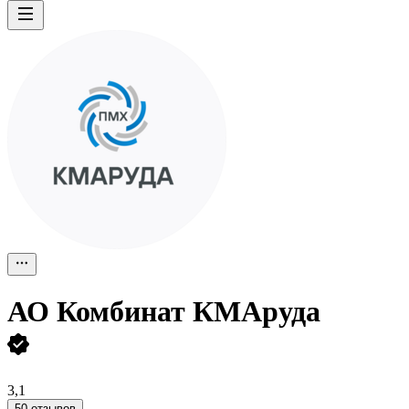
АО
Комбинат КМАруда
3,1
50 отзывов