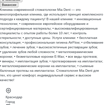
Вакансии
Клиника современной стоматологии Mia Dent — это
многопрофильная клиника, где используют принцип комплексного
подхода к каждому пациенту! В нашей клинике: • инновационные
технологии; • современное европейское оборудование и
сертифицированные материалы; • высококвалифицированные
специалисты с опытом работы более 10 лет; • контроль
стерильности; • доступные цены. Услуги клиники: • бесплатная
консультация; • профессиональная гигиена AirFlow; • отбеливание
зубов; • лечение зубов; • высокоэстетичные реставрации зубов;
• удаление зубов любой сложности; • металлокерамические
коронки; • безметалловые коронки E-Max; • все виды протезов;
• виниры; • имплантация зубов; • протезирование на имплантатах;
• металлокерамические коронки на имплантатах; • съемные
балочные протезы на имплантатах. Стоматология Mia Dent для
тех, кто ценит комфорт, индивидуальный сервис и высокое
качество!
Краснодар
Город