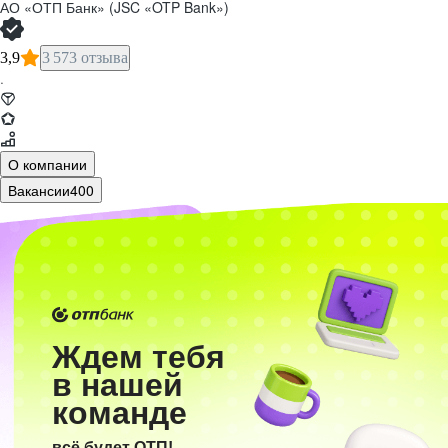
АО «ОТП Банк» (JSC «OTP Bank»)
3,9
3 573 отзыва
·
О компании
Вакансии
400
Ждем тебя
в нашей
команде
всё будет ОТП!