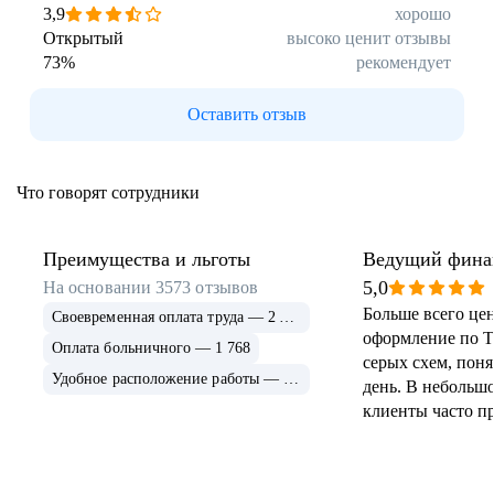
3,9
хорошо
Открытый
высоко ценит отзывы
73
%
рекомендует
Оставить отзыв
Что говорят сотрудники
Преимущества и льготы
Ведущий фина
менеджер
5,0
На основании
3573
отзывов
Больше всего це
Своевременная оплата труда — 2 273
оформление по ТК
Оплата больничного — 1 768
серых схем, пон
Удобное расположение работы — 1 380
день. В небольш
клиенты часто пр
за продуктом, а 
объяснением, осо
про приложение,