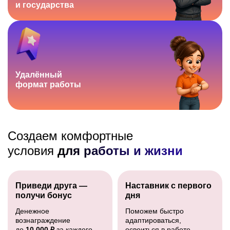
и государства
Удалённый
формат работы
Создаем комфортные
условия
для работы и жизни
Приведи друга —
Наставник с первого
получи бонус
дня
Денежное
Поможем быстро
вознаграждение
адаптироваться,
до
10 000 ₽
за каждого
освоиться в работе