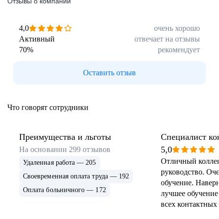
Отзывы о компании
4,0
очень хорошо
Активный
отвечает на отзывы
70
%
рекомендует
Оставить отзыв
Что говорят сотрудники
Преимущества и льготы
Специалист ко
центра
5,0
На основании
299
отзывов
Отличный колле
Удаленная работа — 205
руководство. Оч
Своевременная оплата труда — 192
обучение. Навер
Оплата больничного — 172
лучшее обучение
всех контактных
Осталась куча др