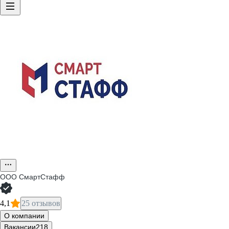
ООО
СмартСтафф
4,1
25 отзывов
О компании
Вакансии
218