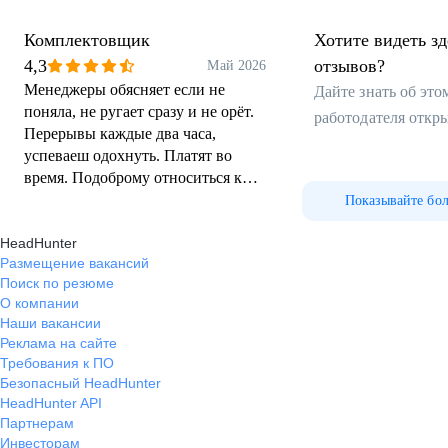
Комплектовщик
Хотите видеть з
4,3
отзывов?
Май 2026
Менеджеры обясняет если не
Дайте знать об эт
поняла, не ругает сразу и не орёт.
работодателя откр
Перерывы каждые два часа,
успеваеш одохнуть. Платят во
время. Подоброму относиться к
рабочим. Есль и не копейка то
Показывайте бо
советом и быстр подмену найдут
HeadHunter
когда надо срочно выходной.
Размещение вакансий
Поиск по резюме
О компании
Наши вакансии
Реклама на сайте
Требования к ПО
Безопасный HeadHunter
HeadHunter API
Партнерам
Инвесторам