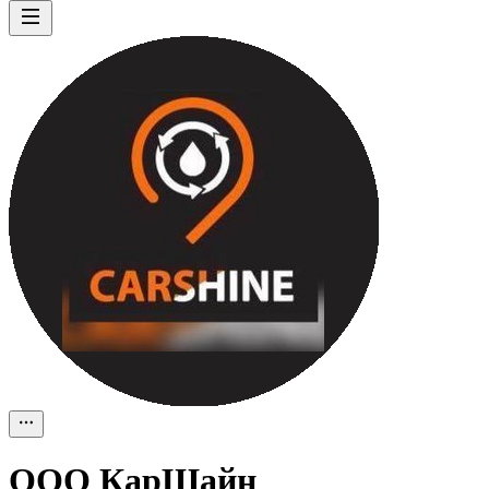
ООО
КарШайн