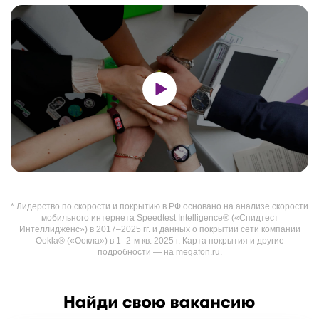
* Лидерство по скорости и покрытию в РФ основано на анализе скорости
мобильного интернета Speedtest Intelligence® («Спидтест
Интеллидженс») в 2017–2025 гг. и данных о покрытии сети компании
Ookla® («Оокла») в 1–2-м кв. 2025 г. Карта покрытия и другие
подробности — на megafon.ru.