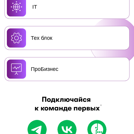
IT
Тех блок
ПроБизнес