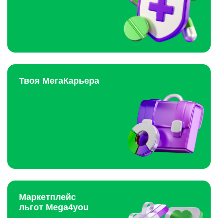
Твоя МегаКарьера
Маркетплейс
льгот Mega4you