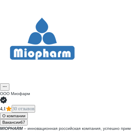
ООО
Миофарм
4,1
30 отзывов
О компании
Вакансии
67
MIOPHARM
– инновационная российская компания, успешно приме