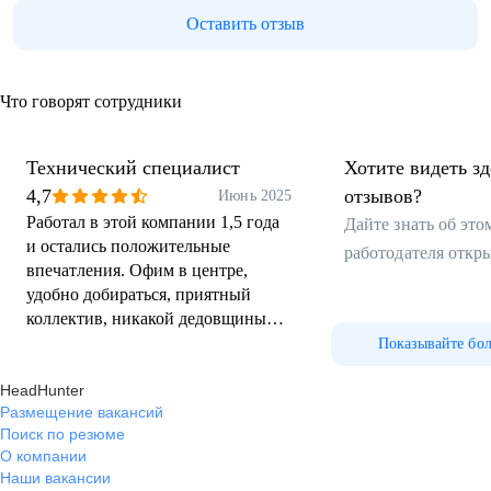
Оставить отзыв
Что говорят сотрудники
Технический специалист
Хотите видеть з
4,7
отзывов?
Июнь 2025
Работал в этой компании 1,5 года
Дайте знать об эт
и остались положительные
работодателя откр
впечатления. Офим в центре,
удобно добираться, приятный
коллектив, никакой дедовщины
нет, а взаимовыручка
Показывайте бо
присутствует. ЗП не занижена, на
HeadHunter
уровне, возможности для
Размещение вакансий
профессионального роста и роста
Поиск по резюме
ЗП также имеются. В общем и
О компании
целом, негатива сказать не могу
Наши вакансии