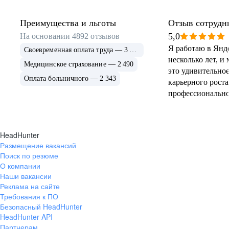
Преимущества и льготы
Отзыв сотрудн
5,0
На основании
4892
отзывов
Я работаю в Янд
Своевременная оплата труда — 3 240
несколько лет, и 
Медицинское страхование — 2 490
это удивительное
Оплата больничного — 2 343
карьерного роста
профессионально
нас дружелюбная
коллектив
высококвалифиц
HeadHunter
дружелюбный, го
Размещение вакансий
любой ситуации.
Поиск по резюме
предоставляет о
О компании
возможности для
Наши вакансии
и обучения, пост
Реклама на сайте
новейшие технол
Требования к ПО
Безопасный HeadHunter
Руководство ком
HeadHunter API
инициативам сот
Партнерам
создают комфорт