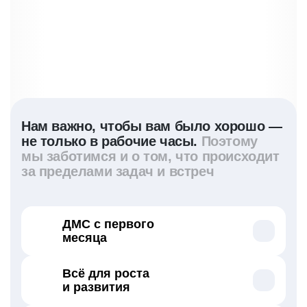
Нам важно, чтобы вам было хорошо —
не только в рабочие часы.
Поэтому
мы заботимся и о том, что происходит
за пределами задач и встреч
ДМС с первого
месяца
Регулярные чекапы — врач-превентолог
Всё для роста
подскажет, на что нужно обратить внимание
и развития
Психотерапия в офисе или онлайн-
сервисах