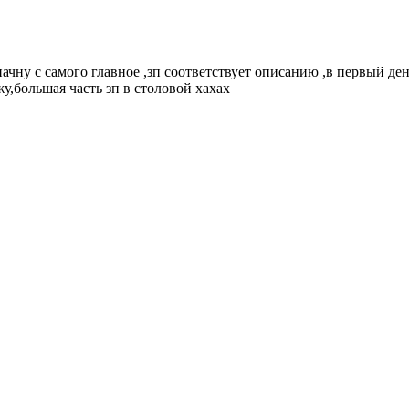
,начну с самого главное ,зп соответствует описанию ,в первый де
у,большая часть зп в столовой хахах