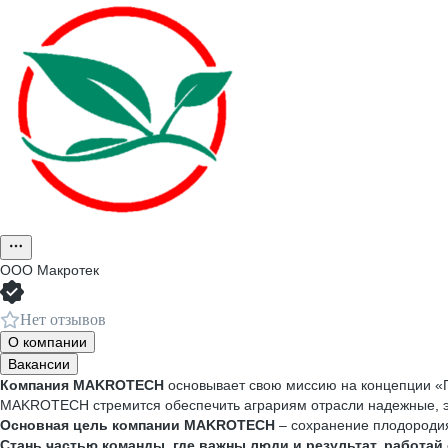
ООО
Макротек
Нет отзывов
О компании
Вакансии
Компания MAKROTECH
основывает свою миссию на концепции «Пр
MAKROTECH стремится обеспечить аграриям отрасли надежные, э
Основная цель компании MAKROTECH
– сохранение плодородия 
Стань частью команды, где важны люди и результат, работай