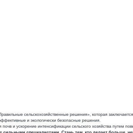
авильные сельскохозяйственные решения», которая заключается в 
ффективные и экологически безопасные решения.
почв и ускорение интенсификации сельского хозяйства путем пов
 с сильными специалистами. Стань тем, кто делает больше, ч