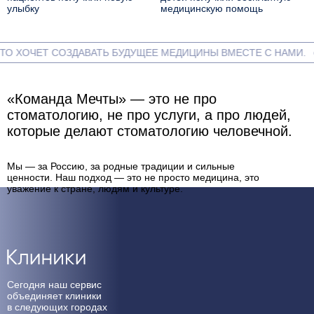
улыбку
медицинскую помощь
 ХОЧЕТ СОЗДАВАТЬ БУДУЩЕЕ МЕДИЦИНЫ ВМЕСТЕ С НАМИ.
Наша атмосфера
«Команда Мечты» — это не про
стоматологию, не про услуги, а про людей,
которые делают стоматологию человечной.
Мы — за Россию, за родные традиции и сильные
ценности. Наш подход — это не просто медицина, это
уважение к стране, людям и культуре.
Cмотреть видео
Клиники
Сегодня наш сервис
объединяет клиники
в следующих городах