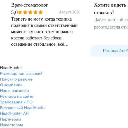
Врач-стоматолог
Хотите видеть 
ВАКАНСИИ
5,0
отзывов?
Август 2026
Терпеть не могу, когда техника
Дайте знать об 
ВАКАНСИИ
подводит в самый ответственный
работодателя от
ВАКАНСИИ
момент, а у нас с этим порядок:
кресло работает без сбоев,
освещение стабильное, всё
необходимое лежит под рукой.
Показывайте 
Когда пациент расслаблен,
работать гораздо приятнее - и дело
HeadHunter
движется быстрее, и результат
Размещение вакансий
выходит качественнее. Это потому,
Поиск по резюме
что в клинике не ставят во главу
О компании
угла скорость: лучше сделать один
Наши вакансии
прием основательно, чем гнаться
Реклама на сайте
за количеством. Да и коллеги
Требования к ПО
Безопасный HeadHunter
отзывчивые: если нужен совет,
HeadHunter API
всегда подскажут без лишних
Партнерам
упреков.
Инвесторам