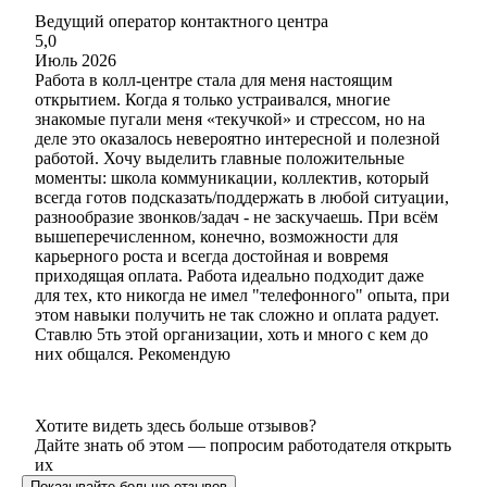
Ведущий оператор контактного центра
5,0
Июль 2026
Работа в колл-центре стала для меня настоящим
открытием. Когда я только устраивался, многие
знакомые пугали меня «текучкой» и стрессом, но на
деле это оказалось невероятно интересной и полезной
работой. Хочу выделить главные положительные
моменты: школа коммуникации, коллектив, который
всегда готов подсказать/поддержать в любой ситуации,
разнообразие звонков/задач - не заскучаешь. При всём
вышеперечисленном, конечно, возможности для
карьерного роста и всегда достойная и вовремя
приходящая оплата. Работа идеально подходит даже
для тех, кто никогда не имел "телефонного" опыта, при
этом навыки получить не так сложно и оплата радует.
Ставлю 5ть этой организации, хоть и много с кем до
них общался. Рекомендую
Хотите видеть здесь больше отзывов?
Дайте знать об этом — попросим работодателя открыть
их
Показывайте больше отзывов