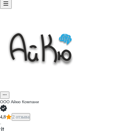
ООО
Айкю Компани
4,8
2 отзыва
·