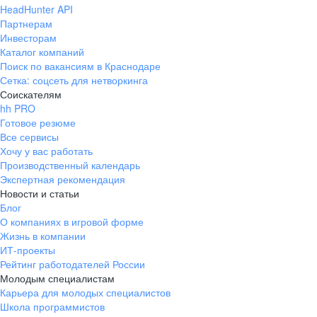
HeadHunter API
ЧИТАТЬ ИСТОРИЮ
Партнерам
ЧИТАТЬ ИСТОРИЮ
Инвесторам
Обучение за счет компании
Каталог компаний
Поиск по вакансиям в Краснодаре
Прогрессивно
Сетка: соцсеть для нетворкинга
Соискателям
Мы не стоим на месте, всегда думаем
hh PRO
как можно сделать понятнее,
Готовое резюме
быстрее, лучше, прогрессивнее...
Все сервисы
Хочу у вас работать
Производственный календарь
Карьерный рост
Экспертная рекомендация
Новости и статьи
Наша корпоративная культура масштабна также, как
Блог
Интересная работа в дружном
О компаниях в игровой форме
и сама компания. У нас много возможностей не только
Новый сотрудник
коллективе и комфортном офисе
Жизнь в компании
для профессиональной реализации, но и для
ИТ-проекты
творчества, спортивных достижений, социального
На старте карьеры в Yota тебя будут учить как
Рейтинг работодателей России
и волонтерского участия.
общаться с клиентами, рассказывать про наши
Молодым специалистам
Карьера для молодых специалистов
продукты. Начинать можно совсем без опыта.
Школа программистов
У нас своя разработка