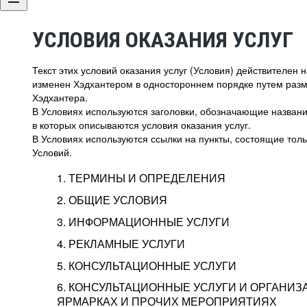
УСЛОВИЯ ОКАЗАНИЯ УСЛУГ
Текст этих условий оказания услуг (Условия) действителен
изменен Хэдхантером в одностороннем порядке путем раз
Хэдхантера.
В Условиях используются заголовки, обозначающие название
в которых описываются условия оказания услуг.
В Условиях используются ссылки на пункты, состоящие тольк
Условий.
1. ТЕРМИНЫ И ОПРЕДЕЛЕНИЯ
2. ОБЩИЕ УСЛОВИЯ
3. ИНФОРМАЦИОННЫЕ УСЛУГИ
1.1. Хэдхантер, или
Хэдхантер, ООО «Хэдх
4. РЕКЛАМНЫЕ УСЛУГИ
HeadHunter, или
г. Москва, внутригор
2.1. Типы и статусы регистрации
5. КОНСУЛЬТАЦИОННЫЕ УСЛУГИ
Исполнитель
Тверской,
2-я
Брестска
Типы регистрации
3.1. Предоставление доступа к базе данн
2.2. Активация услуг
6. КОНСУЛЬТАЦИОННЫЕ УСЛУГИ И ОРГАНИЗ
о трудоустройстве с возможностью просмо
Описание и активация
ЯРМАРКАХ И ПРОЧИХ МЕРОПРИЯТИЯХ
Хэдхантер — администра
2.1.1. Заказчику может быть присвоен один
4.0. Общие условия оказания рекламных ус