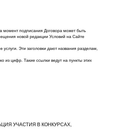
 на момент подписания Договора может быть
мещения новой редакции Условий на Сайте
 услуги. Эти заголовки дают названия разделам,
о из цифр. Такие ссылки ведут на пункты этих
антер», ИНН 7718620740, адрес: 125047,
одская территория Муниципальный округ
я улица, дом 48, помещ. 25
ых резюме с предложениями Соискателей
АЦИЯ УЧАСТИЯ В КОНКУРСАХ,
тра контактной информации Соискателя
тор сайтов: hh.ru, talantix.ru и других
 из Типов регистраций.
луг