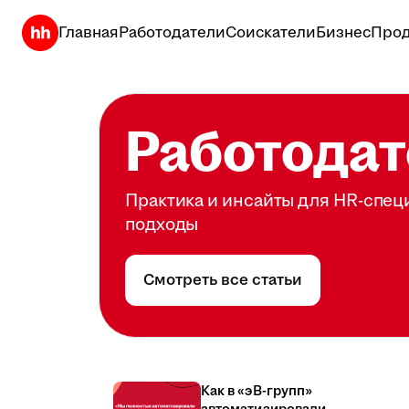
Главная
Работодатели
Соискатели
Бизнес
Прод
Работодат
Практика и инсайты для HR-спец
подходы
Смотреть все статьи
Как в «эВ-групп»