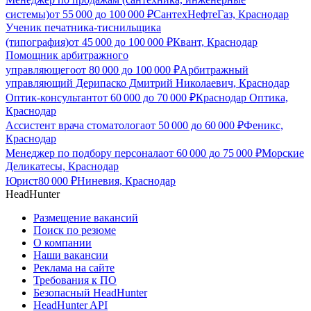
системы)
от
55 000
до
100 000
₽
СантехНефтеГаз, Краснодар
Ученик печатника-тиснильщика
(типография)
от
45 000
до
100 000
₽
Квант, Краснодар
Помощник арбитражного
управляющего
от
80 000
до
100 000
₽
Арбитражный
управляющий Дерипаско Дмитрий Николаевич, Краснодар
Оптик-консультант
от
60 000
до
70 000
₽
Краснодар Оптика,
Краснодар
Ассистент врача стоматолога
от
50 000
до
60 000
₽
Феникс,
Краснодар
Менеджер по подбору персонала
от
60 000
до
75 000
₽
Морские
Деликатесы, Краснодар
Юрист
80 000
₽
Ниневия, Краснодар
HeadHunter
Размещение вакансий
Поиск по резюме
О компании
Наши вакансии
Реклама на сайте
Требования к ПО
Безопасный HeadHunter
HeadHunter API