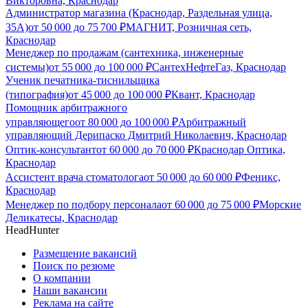
Викторовна, Краснодар
Администратор магазина (Краснодар, Раздельная улица,
35А)
от
50 000
до
75 700
₽
МАГНИТ, Розничная сеть,
Краснодар
Менеджер по продажам (сантехника, инженерные
системы)
от
55 000
до
100 000
₽
СантехНефтеГаз, Краснодар
Ученик печатника-тиснильщика
(типография)
от
45 000
до
100 000
₽
Квант, Краснодар
Помощник арбитражного
управляющего
от
80 000
до
100 000
₽
Арбитражный
управляющий Дерипаско Дмитрий Николаевич, Краснодар
Оптик-консультант
от
60 000
до
70 000
₽
Краснодар Оптика,
Краснодар
Ассистент врача стоматолога
от
50 000
до
60 000
₽
Феникс,
Краснодар
Менеджер по подбору персонала
от
60 000
до
75 000
₽
Морские
Деликатесы, Краснодар
HeadHunter
Размещение вакансий
Поиск по резюме
О компании
Наши вакансии
Реклама на сайте