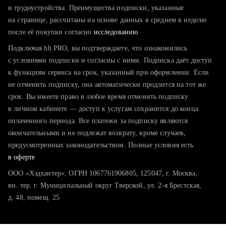
тратите много времени на поиск и вручную поднимаете
и трудоустройства. Преимущества подписки, указанные
резюме
на странице, рассчитаны на основе данных в среднем в неделю
после её покупки согласно
хотите сравнить себя с конкурентами и оценить шансы
исследованию
Подключая hh PRO, вы подтверждаете, что ознакомились
с условиями подписки и согласны с ними. Подписка даёт доступ
к функциям сервиса на срок, указанный при оформлении. Если
не отменить подписку, она автоматически продлится на тот же
срок. Вы имеете право в любое время отменить подписку
в личном кабинете — доступ к услугам сохранится до конца
оплаченного периода. Все платежи за подписку являются
окончательными и не подлежат возврату, кроме случаев,
предусмотренных законодательством. Полные условия есть
в оферте
ООО «Хэдхантер», ОГРН 1067761906805, 125047, г. Москва,
вн. тер. г. Муниципальный округ Тверской, ул. 2-я Брестская,
д. 48, помещ. 25